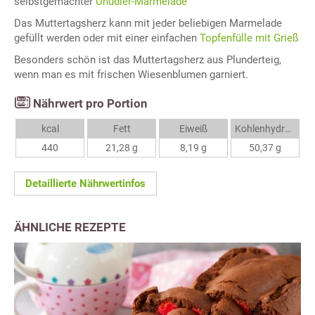
selbstgemachter
Uhudler-Marmelade
Das Muttertagsherz kann mit jeder beliebigen Marmelade
gefüllt werden oder mit einer einfachen
Topfenfülle mit Grieß
Besonders schön ist das Muttertagsherz aus Plunderteig,
wenn man es mit frischen Wiesenblumen garniert.
Nährwert pro Portion
kcal
Fett
Eiweiß
Kohlenhydrate
440
21,28 g
8,19 g
50,37 g
Detaillierte Nährwertinfos
ÄHNLICHE REZEPTE