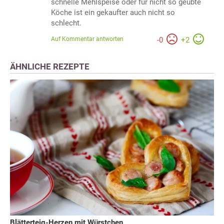
schnelle Mehlspeise oder für nicht so geübte
Köche ist ein gekaufter auch nicht so
schlecht.
Auf Kommentar antworten
-
0
+
2
ÄHNLICHE REZEPTE
Blätterteig-Herzen mit Würstchen