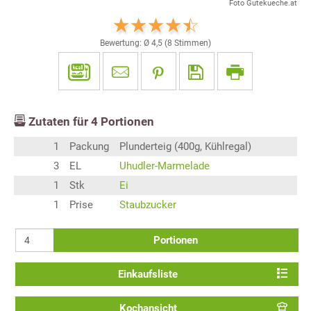
Foto Gutekueche.at
Bewertung: Ø
4,5
(
8
Stimmen)
Zutaten für
4
Portionen
1
Packung
Plunderteig (400g, Kühlregal)
3
EL
Uhudler-Marmelade
1
Stk
Ei
1
Prise
Staubzucker
Portionen
Einkaufsliste
Kochansicht