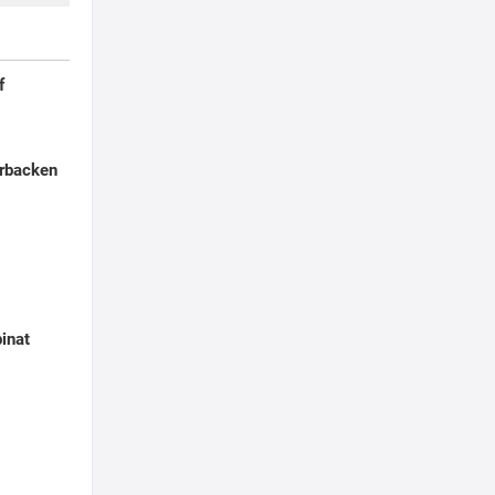
f
rbacken
pinat