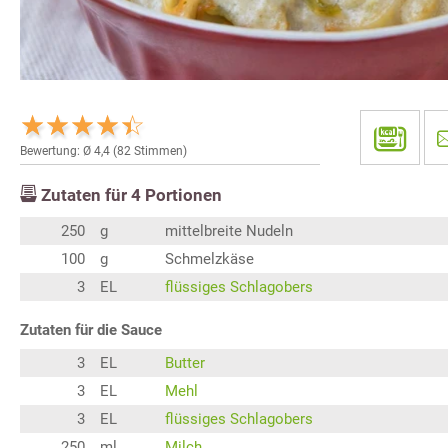
Bewertung: Ø
4,4
(
82
Stimmen)
Zutaten für
4
Portionen
250
g
mittelbreite Nudeln
100
g
Schmelzkäse
3
EL
flüssiges Schlagobers
Zutaten für die Sauce
3
EL
Butter
3
EL
Mehl
3
EL
flüssiges Schlagobers
250
ml
Milch