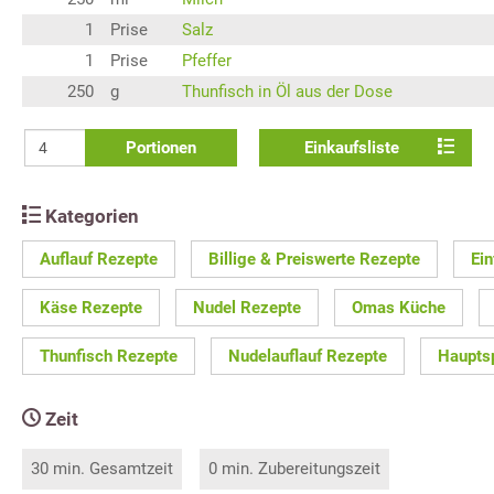
1
Prise
Salz
1
Prise
Pfeffer
250
g
Thunfisch in Öl aus der Dose
Portionen
Einkaufsliste
Kategorien
Auflauf Rezepte
Billige & Preiswerte Rezepte
Ei
Käse Rezepte
Nudel Rezepte
Omas Küche
Thunfisch Rezepte
Nudelauflauf Rezepte
Haupts
Zeit
30 min. Gesamtzeit
0 min. Zubereitungszeit