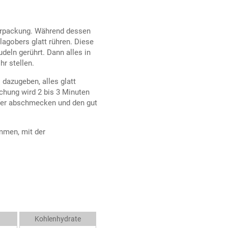
Verpackung. Während dessen
agobers glatt rühren. Diese
deln gerührt. Dann alles in
r stellen.
 dazugeben, alles glatt
chung wird 2 bis 3 Minuten
ffer abschmecken und den gut
mmen, mit der
Kohlenhydrate