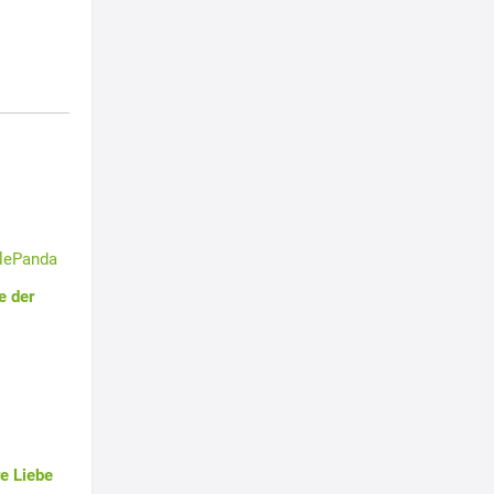
tlePanda
e der
e Liebe