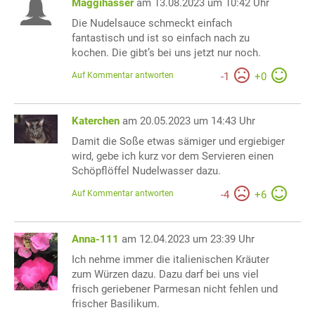
Maggihasser
am 13.08.2023 um 10:42 Uhr
Die Nudelsauce schmeckt einfach
fantastisch und ist so einfach nach zu
kochen. Die gibt’s bei uns jetzt nur noch.
Auf Kommentar antworten
-
1
+
0
Katerchen
am 20.05.2023 um 14:43 Uhr
Damit die Soße etwas sämiger und ergiebiger
wird, gebe ich kurz vor dem Servieren einen
Schöpflöffel Nudelwasser dazu.
Auf Kommentar antworten
-
4
+
6
Anna-111
am 12.04.2023 um 23:39 Uhr
Ich nehme immer die italienischen Kräuter
zum Würzen dazu. Dazu darf bei uns viel
frisch geriebener Parmesan nicht fehlen und
frischer Basilikum.