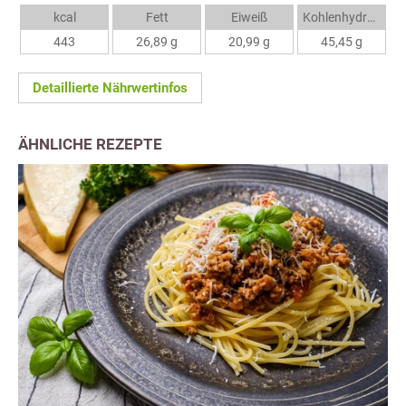
kcal
Fett
Eiweiß
Kohlenhydrate
443
26,89 g
20,99 g
45,45 g
Detaillierte Nährwertinfos
ÄHNLICHE REZEPTE