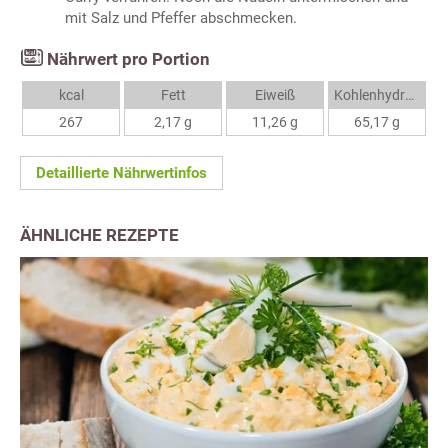
mit Salz und Pfeffer abschmecken.
Nährwert pro Portion
kcal
Fett
Eiweiß
Kohlenhydrate
267
2,17 g
11,26 g
65,17 g
Detaillierte Nährwertinfos
ÄHNLICHE REZEPTE