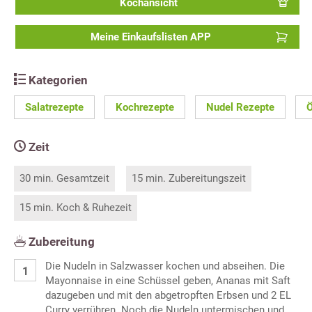
Kochansicht
Meine Einkaufslisten APP
Kategorien
Salatrezepte
Kochrezepte
Nudel Rezepte
Ö
Zeit
30 min. Gesamtzeit
15 min. Zubereitungszeit
15 min. Koch & Ruhezeit
Zubereitung
Die Nudeln in Salzwasser kochen und abseihen. Die
Mayonnaise in eine Schüssel geben, Ananas mit Saft
dazugeben und mit den abgetropften Erbsen und 2 EL
Curry verrühren. Noch die Nudeln untermischen und