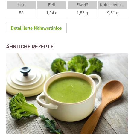
kcal
Fett
Eiweiß
Kohlenhydrate
58
1,84 g
1,56 g
9,51 g
Detaillierte Nährwertinfos
ÄHNLICHE REZEPTE