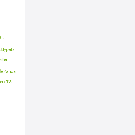
t.
ddypetzi
ilen
tlePanda
en 12.