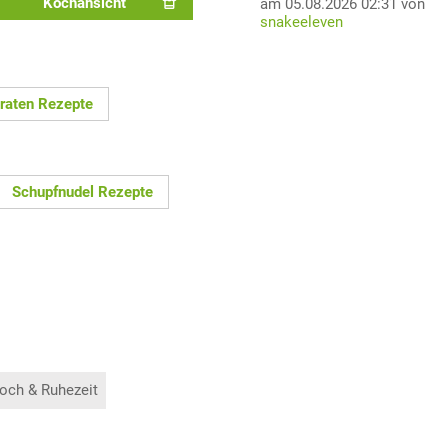
Kochansicht
am 05.08.2026 02:31 von
snakeeleven
raten Rezepte
Schupfnudel Rezepte
och & Ruhezeit