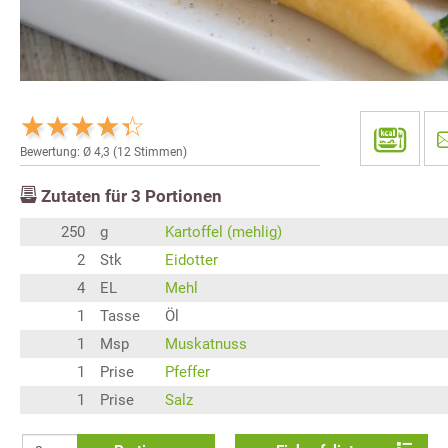
Bewertung: Ø
4,3
(
12
Stimmen)
Zutaten für
3
Portionen
250
g
Kartoffel (mehlig)
2
Stk
Eidotter
4
EL
Mehl
1
Tasse
Öl
1
Msp
Muskatnuss
1
Prise
Pfeffer
1
Prise
Salz