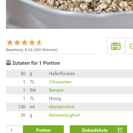
Bewertung: Ø
4,6
(
204
Stimmen)
Zutaten für
1
Portion
50
g
Haferflocken
1
TL
Chiasamen
1
Stk
Banane
1
TL
Honig
130
ml
Mandelmilch
20
g
Bananenjoghurt
Portion
Einkaufsliste