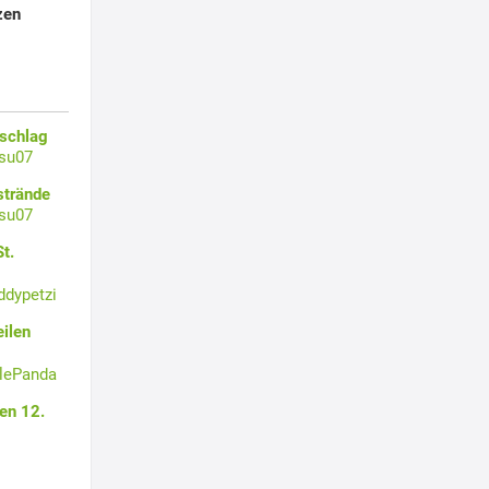
zen
zschlag
su07
strände
su07
t.
ddypetzi
ilen
tlePanda
en 12.