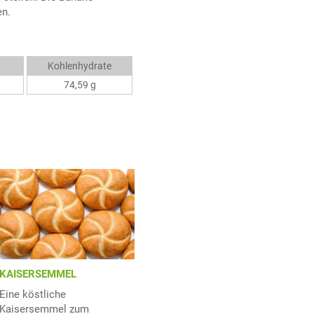
en.
Kohlenhydrate
74,59 g
KAISERSEMMEL
Eine köstliche
Kaisersemmel zum