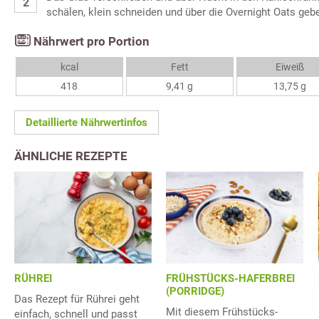
schälen, klein schneiden und über die Overnight Oats geb
Nährwert pro Portion
kcal
Fett
Eiweiß
418
9,41 g
13,75 g
Detaillierte Nährwertinfos
ÄHNLICHE REZEPTE
RÜHREI
FRÜHSTÜCKS-HAFERBREI
(PORRIDGE)
Das Rezept für Rührei geht
Mit diesem Frühstücks-
einfach, schnell und passt