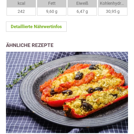
kcal
Fett
Eiweiß
Kohlenhydrate
242
9,60 g
6,47 g
30,95 g
Detaillierte Nährwertinfos
ÄHNLICHE REZEPTE