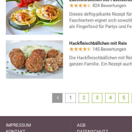
824 Bewertungen
Dieses deftig-pikante Rezept für
Faschiertem eignet sich sowohl
als Fingerfood für Partys und Fe
Hackfleischbällchen mit Reis
145 Bewertungen
Die Hackfleischbällchen mit Re
ganzen Familie. Ein Rezept auch 
1
2
3
4
5
IMPRESSUM
AGB
KONTAKT
DATENSCHUTZ