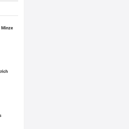
t Minze
rich
s