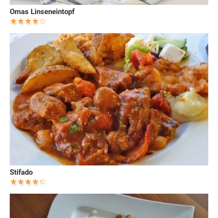
Omas Linseneintopf
Stifado