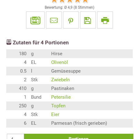
Bewertung: Ø
4,9
(
8
Stimmen)
Zutaten für
4
Portionen
180
g
Hirse
4
EL
Olivenöl
0.5
l
Gemüsesuppe
2
Stk
Zwiebeln
410
g
Pastinaken
1
Bund
Petersilie
250
g
Topfen
4
Stk
Eier
6
EL
Parmesan (frisch gerieben)