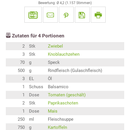
Bewertung: Ø
4,2
(
1.157
Stimmen)
Zutaten für
4
Portionen
2
Stk
Zwiebel
3
Stk
Knoblauchzehen
70
g
Speck
500
g
Rindfleisch (Gulaschfleisch)
3
EL
Öl
1
Schuss
Balsamico
1
Dose
Tomaten (geschält)
2
Stk
Paprikaschoten
1
Dose
Mais
250
ml
Fleischsuppe
750
g
Kartoffeln