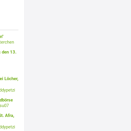
n"
terchen
 den 13.
i Löcher,
ddypetzi
ldbörse
su07
t. Afra,
ddypetzi