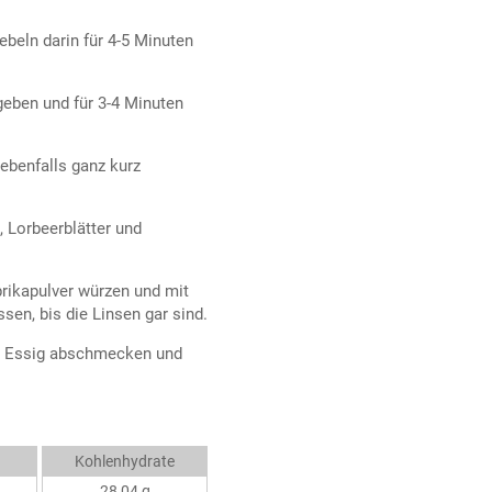
ebeln darin für 4-5 Minuten
geben und für 3-4 Minuten
ebenfalls ganz kurz
 Lorbeerblätter und
prikapulver würzen und mit
sen, bis die Linsen gar sind.
ss Essig abschmecken und
Kohlenhydrate
28,04 g