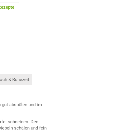
Rezepte
och & Ruhezeit
b gut abspülen und im
ürfel schneiden. Den
wiebeln schälen und fein