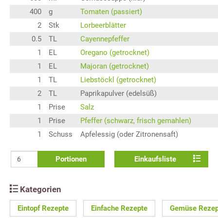
400
g
Tomaten (passiert)
2
Stk
Lorbeerblätter
0.5
TL
Cayennepfeffer
1
EL
Oregano (getrocknet)
1
EL
Majoran (getrocknet)
1
TL
Liebstöckl (getrocknet)
2
TL
Paprikapulver (edelsüß)
1
Prise
Salz
1
Prise
Pfeffer (schwarz, frisch gemahlen)
1
Schuss
Apfelessig (oder Zitronensaft)
Portionen
Einkaufsliste
Kategorien
Eintopf Rezepte
Einfache Rezepte
Gemüse Rezep