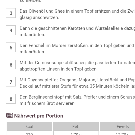
schneiden.
Das Olivenöl und Ghee in einem Topf erhitzen und die Zwi
glasig anschwitzen.
Dann die geschnittenen Karotten und Wurzelsellerie dazu
mitanrösten.
Den Fenchel im Mörser zerstoßen, in den Topf geben und 
mitanrösten.
Mit der Gemüsesuppe ablöschen, die passierten Tomaten,
abgetropften Linsen in den Topf geben.
Mit Cayennepfeffer, Oregano, Majoran, Liebstöckl und Pa
Deckel auf mittlerer Stufe für etwa 35 Minuten köcheln las
Den Berglinseneintopf mit Salz, Pfeffer und einem Schu
mit frischem Brot servieren.
Nährwert pro Portion
kcal
Fett
Eiweiß
220
4,70 g
12,79 g