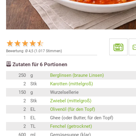
Bewertung: Ø
4,5
(
1.017
Stimmen)
Zutaten für
6
Portionen
250
g
Berglinsen (braune Linsen)
2
Stk
Karotten (mittelgroß)
150
g
Wurzelsellerie
2
Stk
Zwiebel (mittelgroß)
2
EL
Olivenöl (für den Topf)
1
EL
Ghee (oder Butter, für den Topf)
2
TL
Fenchel (getrocknet)
600
ml
Gemüsesuppe (klar)