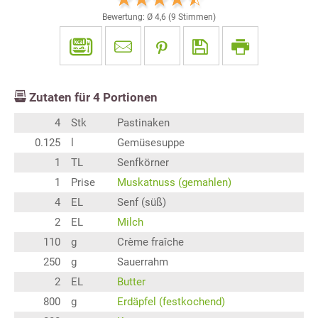
Bewertung: Ø
4,6
(
9
Stimmen)
Zutaten für
4
Portionen
4
Stk
Pastinaken
0.125
l
Gemüsesuppe
1
TL
Senfkörner
1
Prise
Muskatnuss (gemahlen)
4
EL
Senf (süß)
2
EL
Milch
110
g
Crème fraîche
250
g
Sauerrahm
2
EL
Butter
800
g
Erdäpfel (festkochend)