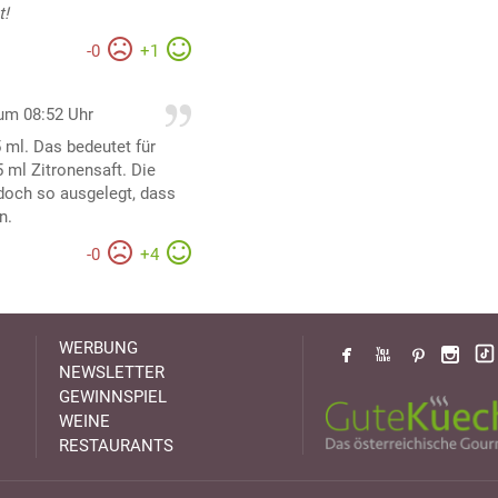
t!
-
0
+
1
um 08:52 Uhr
5 ml. Das bedeutet für
 ml Zitronensaft. Die
edoch so ausgelegt, dass
n.
-
0
+
4
WERBUNG
NEWSLETTER
GEWINNSPIEL
WEINE
RESTAURANTS