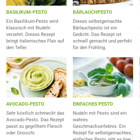
BASILIKUM-PESTO
BÄRLAUCHPESTO
Ein Basilikum-Pesto wird
Dieses selbstgemachte
klassisch mit Nudeln
Bärlauchpesto ist ein
verzehrt. Dieses Rezept
Gedicht. Das Rezept ist
bringt italienisches Flair auf
schnell gemacht und perfekt
den Teller.
für den Frühling.
AVOCADO-PESTO
EINFACHES PESTO
Sehr köstlich schmeckt das
Nudeln mit Pesto sind ein
Avocado-Pesto. Das Rezept
wahres
passt zu gegrilltem Fleisch
Geschmackserlebnis. Ein
oder Gnoochi.
Rezept für selbstgemachtes,
einfaches Pesto gibt es hier.