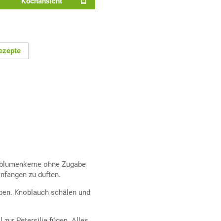
Kochansicht
ezepte
nblumenkerne ohne Zugabe
anfangen zu duften.
eben. Knoblauch schälen und
zur Petersilie fügen. Alles