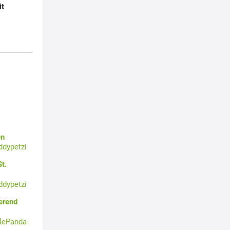
it
en
ddypetzi
t.
ddypetzi
erend
tlePanda