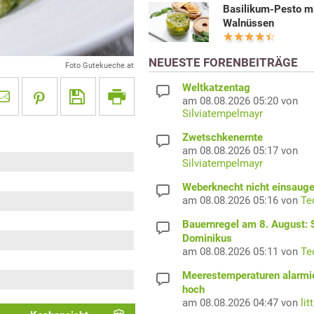
Basilikum-Pesto m
Walnüssen
NEUESTE FORENBEITRÄGE
Foto Gutekueche.at
Weltkatzentag
am 08.08.2026 05:20 von
Silviatempelmayr
Zwetschkenernte
am 08.08.2026 05:17 von
Silviatempelmayr
Weberknecht nicht einsaug
am 08.08.2026 05:16 von
Te
Bauernregel am 8. August: S
Dominikus
am 08.08.2026 05:11 von
Te
Meerestemperaturen alarmi
hoch
am 08.08.2026 04:47 von
lit