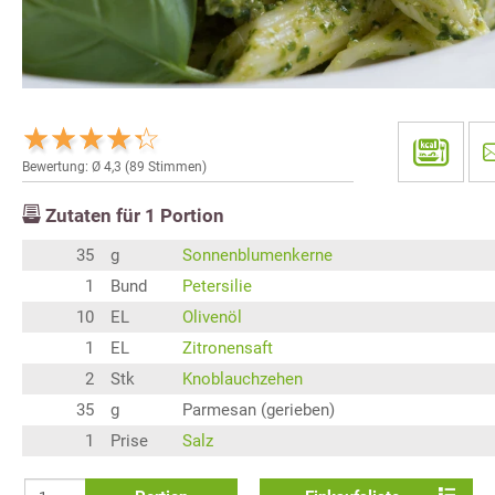
Bewertung: Ø
4,3
(
89
Stimmen)
Zutaten für
1
Portion
35
g
Sonnenblumenkerne
1
Bund
Petersilie
10
EL
Olivenöl
1
EL
Zitronensaft
2
Stk
Knoblauchzehen
35
g
Parmesan (gerieben)
1
Prise
Salz