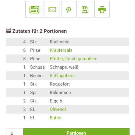
Zutaten für
2
Portionen
4
Stk
Radicchio
8
Prise
Kräutersalz
8
Prise
Pfeffer, frisch gemahlen
1
Schuss
Schnaps, weiß
1
Becher
Schlagobers
1
Stk
Roquefort
1
Spr
Balsamico
2
Stk
Eigelb
2
EL
Olivenöl
1
EL
Butter
Portionen