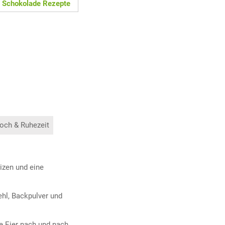
Schokolade Rezepte
och & Ruhezeit
izen und eine
hl, Backpulver und
e Eier nach und nach