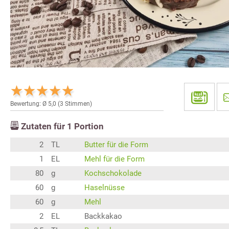
Bewertung: Ø
5,0
(
3
Stimmen)
Zutaten für
1
Portion
2
TL
Butter für die Form
1
EL
Mehl für die Form
80
g
Kochschokolade
60
g
Haselnüsse
60
g
Mehl
2
EL
Backkakao