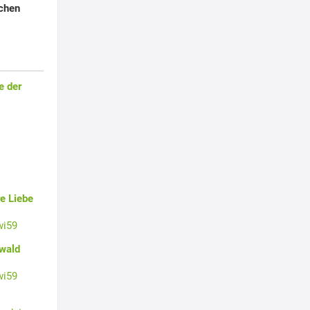
uchen
e der
e Liebe
wi59
swald
wi59