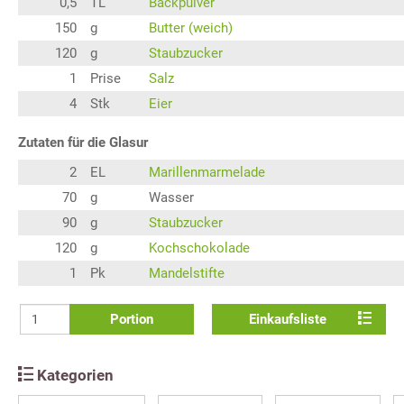
0,5
TL
Backpulver
150
g
Butter (weich)
120
g
Staubzucker
1
Prise
Salz
4
Stk
Eier
Zutaten für die Glasur
2
EL
Marillenmarmelade
70
g
Wasser
90
g
Staubzucker
120
g
Kochschokolade
1
Pk
Mandelstifte
Portion
Einkaufsliste
Kategorien