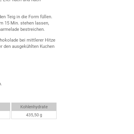
n Teig in die Form füllen.
rm 15 Min. stehen lassen,
marmelade bestreichen.
hokolade bei mittlerer Hitze
ber den ausgekühlten Kuchen
n.
Kohlenhydrate
435,50 g