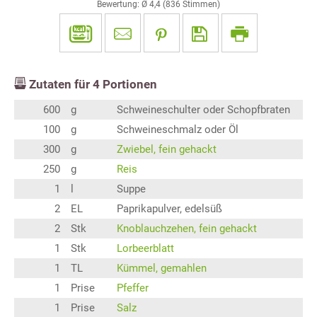
Bewertung: Ø
4,4
(
836
Stimmen)
Zutaten für
4
Portionen
600
g
Schweineschulter oder Schopfbraten
100
g
Schweineschmalz oder Öl
300
g
Zwiebel, fein gehackt
250
g
Reis
1
l
Suppe
2
EL
Paprikapulver, edelsüß
2
Stk
Knoblauchzehen, fein gehackt
1
Stk
Lorbeerblatt
1
TL
Kümmel, gemahlen
1
Prise
Pfeffer
1
Prise
Salz