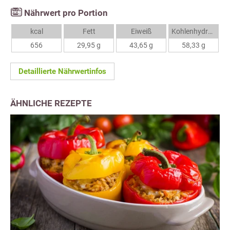
Nährwert pro Portion
kcal
Fett
Eiweiß
Kohlenhydrate
656
29,95 g
43,65 g
58,33 g
Detaillierte Nährwertinfos
ÄHNLICHE REZEPTE