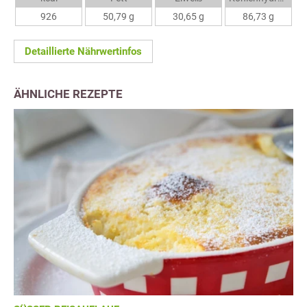
926
50,79 g
30,65 g
86,73 g
Detaillierte Nährwertinfos
ÄHNLICHE REZEPTE