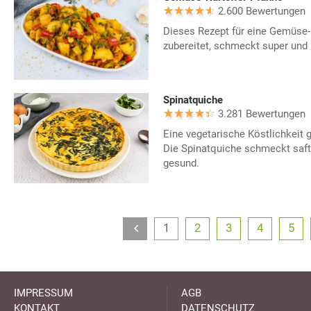
2.600 Bewertungen
Dieses Rezept für eine Gemüse-K
zubereitet, schmeckt super und 
Spinatquiche
3.281 Bewertungen
Eine vegetarische Köstlichkeit 
Die Spinatquiche schmeckt safti
gesund.
1
2
3
4
5
IMPRESSUM
AGB
KONTAKT
DATENSCHUTZ