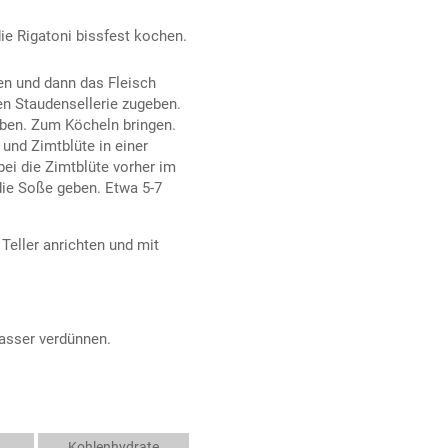
e Rigatoni bissfest kochen.
en und dann das Fleisch
en Staudensellerie zugeben.
ben. Zum Köcheln bringen.
und Zimtblüte in einer
bei die Zimtblüte vorher im
die Soße geben. Etwa 5-7
Teller anrichten und mit
wasser verdünnen.
Kohlenhydrate