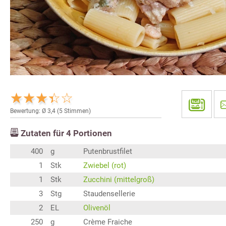
Bewertung: Ø
3,4
(
5
Stimmen)
Zutaten für
4
Portionen
400
g
Putenbrustfilet
1
Stk
Zwiebel (rot)
1
Stk
Zucchini (mittelgroß)
3
Stg
Staudensellerie
2
EL
Olivenöl
250
g
Crème Fraiche