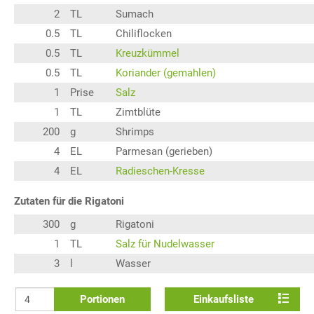
2
TL
Sumach
0.5
TL
Chiliflocken
0.5
TL
Kreuzkümmel
0.5
TL
Koriander (gemahlen)
1
Prise
Salz
1
TL
Zimtblüte
200
g
Shrimps
4
EL
Parmesan (gerieben)
4
EL
Radieschen-Kresse
Zutaten für die Rigatoni
300
g
Rigatoni
1
TL
Salz für Nudelwasser
3
l
Wasser
Portionen
Einkaufsliste