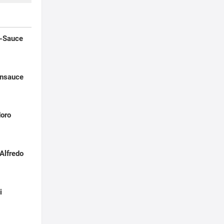
n-Sauce
ensauce
doro
Alfredo
i