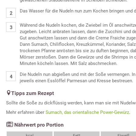
gewaschenen Staudensellerie in Scheiben schneiden.
Das Wasser für die Nudeln nun zum Kochen bringen und di
Während die Nudeln kochen, die Zwiebel im Öl anschwitz
zugeben. Leicht anbraten lassen, dann die Zucchini und d
Gut anschwitzen lassen und dann die Creme Fraiche zuge
Dann Sumach, Chiliflocken, Kreuzkümmel, Koriander, Salz 
trockenen Pfanne anrösten bis sie zu duften beginnen, da
Mörser zerstoßen. Dann die Gewürze und die Shrimps in 
Minuten köcheln lassen. Mit Salz abschmecken.
Die Nudeln nun abgießen und mit der Soße vermengen. In 
jeweils einen Esslöffel Parmesan und Kresse bestreuen.
Tipps zum Rezept
Sollte die Soße zu dickflüssig werden, kann man sie mit Nudel
Mehr erfahren über
Sumach, das orientalische Power-Gewürz
.
Nährwert pro Portion
kcal
Fett
Eiweiß