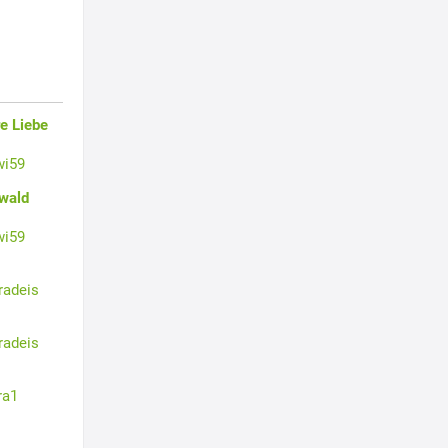
e Liebe
wi59
swald
wi59
radeis
radeis
ra1