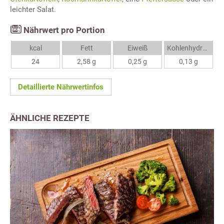
leichter Salat.
Nährwert pro Portion
kcal
Fett
Eiweiß
Kohlenhydrate
24
2,58 g
0,25 g
0,13 g
Detaillierte Nährwertinfos
ÄHNLICHE REZEPTE