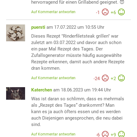
hervorragend für einen Grillabend geeignet. 😈
Auf Kommentar antworten
-
1
+
6
puersti
am 17.07.2022 um 10:55 Uhr
Dieses Rezept "Rinderfiletsteak grillen" war
zuletzt am 03.07.2022 und davor auch schon
ein paar Mal Rezept des Tages. Der
Zufallsgenerator müsste häufig ausgewählte
Rezepte erkennen, damit auch andere Rezepte
dran kommen.
Auf Kommentar antworten
-
24
+
2
Katerchen
am 18.06.2023 um 19:44 Uhr
Was ist daran so schlimm, dass es mehrmals
als „Rezept des Tages“ drankommt? Man
kann es ja auch öfters essen und es werden
auch Diejenigen angesprochen, die neu dabei
sind.
Auf Kommentar antworten
-
6
+
9