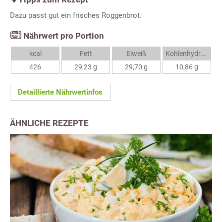
Dazu passt gut ein frisches Roggenbrot.
Nährwert pro Portion
kcal
Fett
Eiweiß
Kohlenhydrate
426
29,23 g
29,70 g
10,86 g
Detaillierte Nährwertinfos
ÄHNLICHE REZEPTE