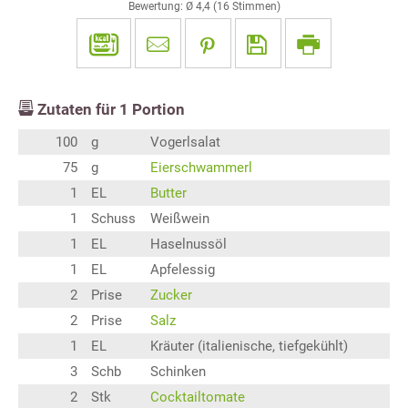
Bewertung: Ø
4,4
(
16
Stimmen)
Zutaten für
1
Portion
100
g
Vogerlsalat
75
g
Eierschwammerl
1
EL
Butter
1
Schuss
Weißwein
1
EL
Haselnussöl
1
EL
Apfelessig
2
Prise
Zucker
2
Prise
Salz
1
EL
Kräuter (italienische, tiefgekühlt)
3
Schb
Schinken
2
Stk
Cocktailtomate