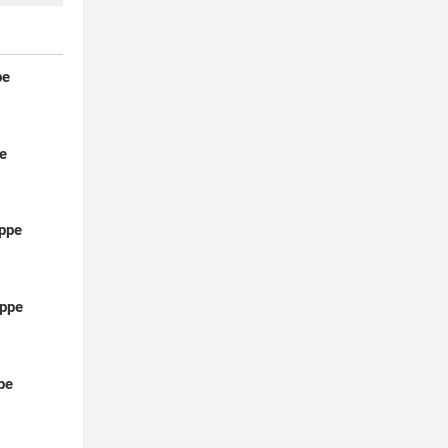
pe
e
ppe
ppe
pe