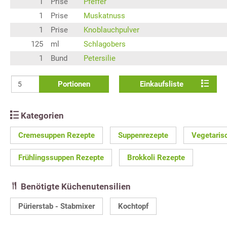
1
Prise
Pfeffer
1
Prise
Muskatnuss
1
Prise
Knoblauchpulver
125
ml
Schlagobers
1
Bund
Petersilie
Portionen
Einkaufsliste
Kategorien
Cremesuppen Rezepte
Suppenrezepte
Vegetaris
Frühlingssuppen Rezepte
Brokkoli Rezepte
Benötigte Küchenutensilien
Pürierstab - Stabmixer
Kochtopf