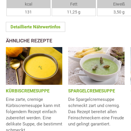
kcal
Fett
Eiweiß
131
11,25 g
3,50 g
Detaillierte Nährwertinfos
ÄHNLICHE REZEPTE
KÜRBISCREMESUPPE
SPARGELCREMESUPPE
Eine zarte, cremige
Die Spargelcremesuppe
Kürbiscremesuppe kann mit
schmeckt zart und cremig.
folgendem Rezept einfach
Das Rezept bereitet allen
zubereitet werden. Eine
Feinschmeckern eine Freude
delikate Suppe, die bestimmt
und gelingt garantiert.
schmeckt.