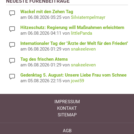
NEUESTE FORENBEITRÄGE
Wackel mit den Zehen Tag
am 06.08.2026 05:25 von
Silviatempelmayr
Hitzeschutz: Regierung will Maßnahmen erleichtern
am 06.08.2026 04:11 von
littlePanda
Internationaler Tag der "Ärzte der Welt für den Frieden"
am 06.08.2026 01:29 von
snakeeleven
Tag des frischen Atems
am 06.08.2026 01:29 von
snakeeleven
Gedenktag 5. August: Unsere Liebe Frau vom Schnee
am 05.08.2026 22:15 von
jowi59
IMPRESSUM
KONTAKT
SITEMAP
AGB