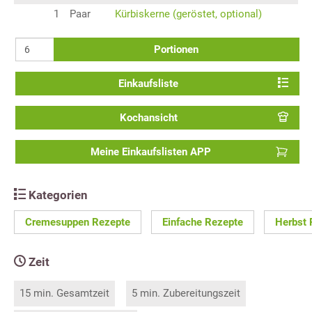
1
Paar
Kürbiskerne (geröstet, optional)
Portionen
Einkaufsliste
Kochansicht
Meine Einkaufslisten APP
Kategorien
Cremesuppen Rezepte
Einfache Rezepte
Herbst 
Zeit
15 min. Gesamtzeit
5 min. Zubereitungszeit