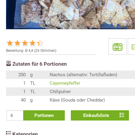
Bewertung: Ø
4,4
(
26
Stimmen)
Zutaten für
6
Portionen
200
g
Nachos (alternativ: Tortillafladen)
1
TL
Cayennepfeffer
1
TL
Chilipulver
40
g
Käse (Gouda oder Cheddar)
Portionen
Einkaufsliste
Kategorien