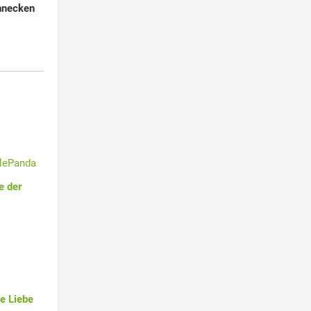
hnecken
tlePanda
e der
e Liebe