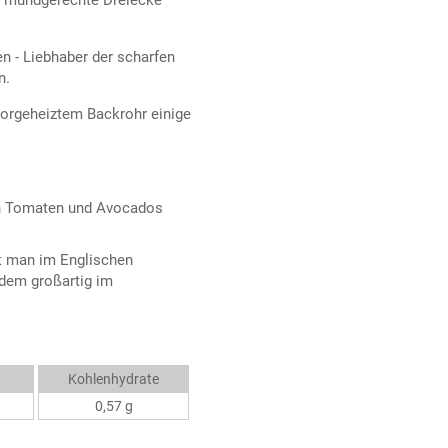
in mundgerechte Dreiecke
n - Liebhaber der scharfen
n.
vorgeheiztem Backrohr einige
en Tomaten und Avocados
t man im Englischen
zdem großartig im
Kohlenhydrate
0,57 g