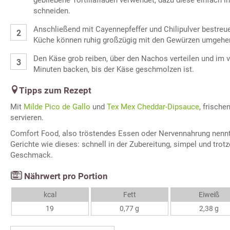
gebliebene Tortillafladen verwendet, dazu diese einfach 
schneiden.
Anschließend mit Cayennepfeffer und Chilipulver bestreue
Küche können ruhig großzügig mit den Gewürzen umgehe
Den Käse grob reiben, über den Nachos verteilen und im 
Minuten backen, bis der Käse geschmolzen ist.
Tipps zum Rezept
Mit
Milde Pico de Gallo
und
Tex Mex Cheddar-Dipsauce
, frisch
servieren.
Comfort Food, also tröstendes Essen oder Nervennahrung nenn
Gerichte wie dieses: schnell in der Zubereitung, simpel und trot
Geschmack.
Nährwert pro Portion
kcal
Fett
Eiweiß
19
0,77 g
2,38 g