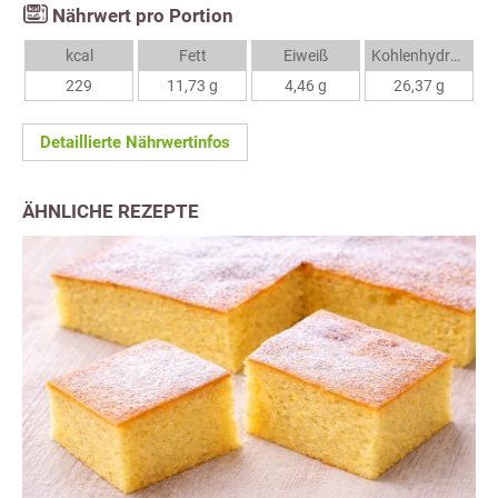
Nährwert pro Portion
kcal
Fett
Eiweiß
Kohlenhydrate
229
11,73 g
4,46 g
26,37 g
Detaillierte Nährwertinfos
ÄHNLICHE REZEPTE