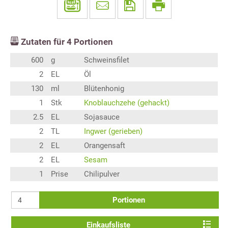
Zutaten für
4
Portionen
600
g
Schweinsfilet
2
EL
Öl
130
ml
Blütenhonig
1
Stk
Knoblauchzehe (gehackt)
2.5
EL
Sojasauce
2
TL
Ingwer (gerieben)
2
EL
Orangensaft
2
EL
Sesam
1
Prise
Chilipulver
Portionen
Einkaufsliste