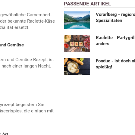
PASSENDE ARTIKEL
Vorarlberg - region
ergewöhnliche Camembert-
Spezialitäten
 der bekannte Raclette-Käse
alität ersetzt.
Raclette - Partygril
anders
 und Gemüse
ern und Gemüse Rezept, ist
Fondue - ist doch n
t nach einer langen Nacht.
spießig!
rezept begeistern Sie
Käsecrispies, die einfach mit
 Art