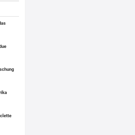
das
due
ischung
rika
clette