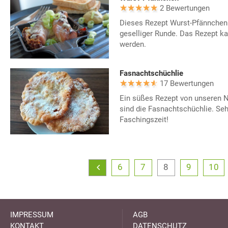
2 Bewertungen
Dieses Rezept Wurst-Pfännchen
geselliger Runde. Das Rezept ka
werden.
Fasnachtschüchlie
17 Bewertungen
Ein süßes Rezept von unseren 
sind die Fasnachtschüchlie. Sehr
Faschingszeit!
6
7
8
9
10
IMPRESSUM
AGB
KONTAKT
DATENSCHUTZ