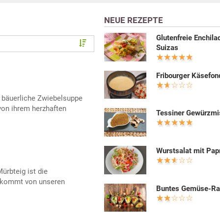
NEUE REZEPTE
Glutenfreie Enchila
Suizas
Fribourger Käsefon
e bäuerliche Zwiebelsuppe
von ihrem herzhaften
Tessiner Gewürzm
Wurstsalat mit Pap
ürbteig ist die
 kommt von unseren
Buntes Gemüse-Ra