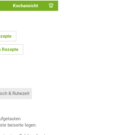
Kochansicht
ezepte
n Rezepte
och & Ruhezeit
aufgetauten
ste beiseite legen.