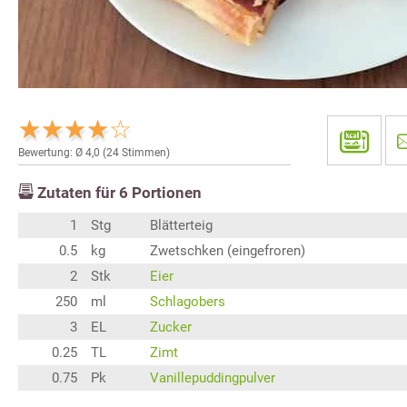
Bewertung: Ø
4,0
(
24
Stimmen)
Zutaten für
6
Portionen
1
Stg
Blätterteig
0.5
kg
Zwetschken (eingefroren)
2
Stk
Eier
250
ml
Schlagobers
3
EL
Zucker
0.25
TL
Zimt
0.75
Pk
Vanillepuddingpulver