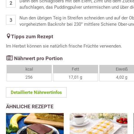
Dann den Schlagobers mit den Eiern, Zimt und dem Zucker
aufschlagen, das Puddingpulver untermischen und über d
Nun den übrigen Teig in Streifen schneiden und auf der Ob
vorgeheiztem Backrohr bei 230° mittlere Schiene Ober-un
Tipps zum Rezept
Im Herbst können sie natürlich frische Früchte verwenden.
Nährwert pro Portion
kcal
Fett
Eiweiß
256
17,01 g
4,02 g
Detaillierte Nährwertinfos
ÄHNLICHE REZEPTE