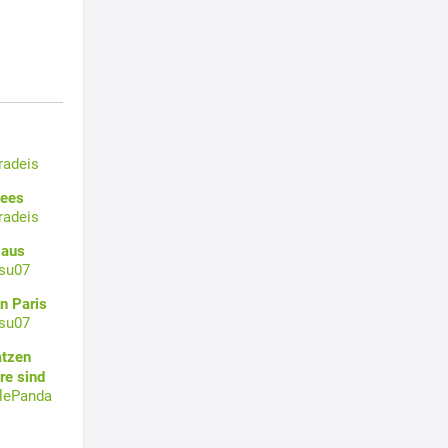
radeis
Sees
radeis
 aus
su07
n Paris
su07
atzen
re sind
tlePanda