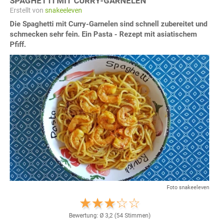
SPAGHETTI MIT CURRY-GARNELEN
Erstellt von
snakeeleven
Die Spaghetti mit Curry-Garnelen sind schnell zubereitet und
schmecken sehr fein. Ein Pasta - Rezept mit asiatischem
Pfiff.
Foto snakeeleven
Bewertung: Ø
3,2
(
54
Stimmen)