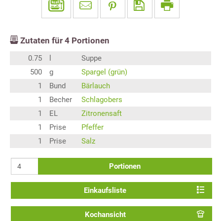
Zutaten für
4
Portionen
0.75
l
Suppe
500
g
Spargel (grün)
1
Bund
Bärlauch
1
Becher
Schlagobers
1
EL
Zitronensaft
1
Prise
Pfeffer
1
Prise
Salz
Portionen
Einkaufsliste
Kochansicht