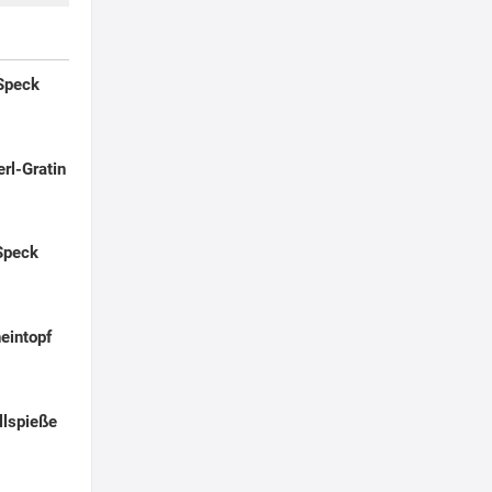
 Speck
rl-Gratin
 Speck
eintopf
llspieße