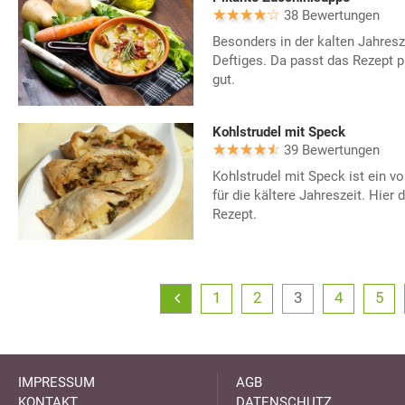
38 Bewertungen
Besonders in der kalten Jahresz
Deftiges. Da passt das Rezept 
gut.
Kohlstrudel mit Speck
39 Bewertungen
Kohlstrudel mit Speck ist ein v
für die kältere Jahreszeit. Hier 
Rezept.
1
2
3
4
5
IMPRESSUM
AGB
KONTAKT
DATENSCHUTZ