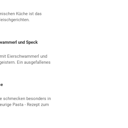
imischen Küche ist das
leischgerichten.
chwammerl und Speck
o mit Eierschwammerl und
eistern. Ein ausgefallenes
ce
e schmecken besonders in
feurige Pasta - Rezept zum