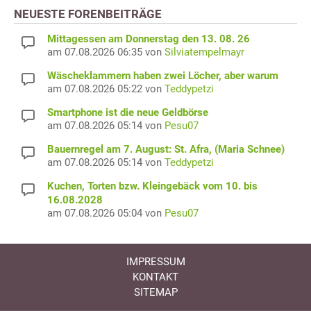
NEUESTE FORENBEITRÄGE
Mittagessen am Donnerstag den 13. 08. 26
am 07.08.2026 06:35 von
Silviatempelmayr
Wäscheklammern haben zwei Löcher, aber warum
am 07.08.2026 05:22 von
Teddypetzi
Smartphone ist die neue Geldbörse
am 07.08.2026 05:14 von
Pesu07
Bauernregel am 7. August: St. Afra, (Maria Schnee)
am 07.08.2026 05:14 von
Teddypetzi
Kuchen, Torten bzw. Kleingebäck vom 10. bis
16.08.2028
am 07.08.2026 05:04 von
Pesu07
IMPRESSUM
KONTAKT
SITEMAP