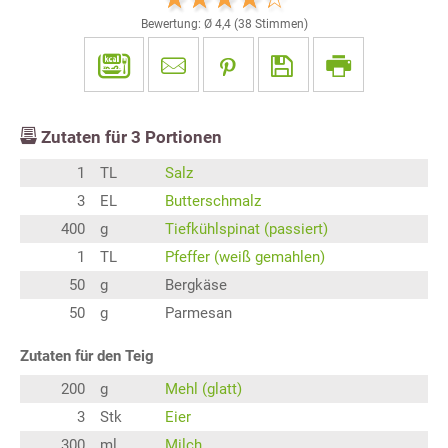
Bewertung: Ø
4,4
(
38
Stimmen)
Zutaten für
3
Portionen
1
TL
Salz
3
EL
Butterschmalz
400
g
Tiefkühlspinat (passiert)
1
TL
Pfeffer (weiß gemahlen)
50
g
Bergkäse
50
g
Parmesan
Zutaten für den Teig
200
g
Mehl (glatt)
3
Stk
Eier
300
ml
Milch