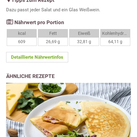
Tipps zum Rezept
Dazu passt jeder Salat und ein Glas Weißwein.
Nährwert pro Portion
kcal
Fett
Eiweiß
Kohlenhydrate
609
26,69 g
32,81 g
64,11 g
Detaillierte Nährwertinfos
ÄHNLICHE REZEPTE