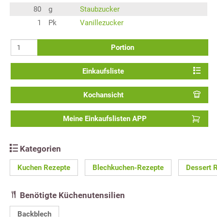
80
g
Staubzucker
1
Pk
Vanillezucker
Portion
Einkaufsliste
Kochansicht
Meine Einkaufslisten APP
Kategorien
Kuchen Rezepte
Blechkuchen-Rezepte
Dessert 
Benötigte Küchenutensilien
Backblech