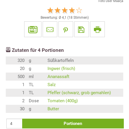
Foto User Maarja
Bewertung: Ø
4,1
(
18
Stimmen)
Zutaten für
4
Portionen
320
g
Süßkartoffeln
20
g
Ingwer (frisch)
500
ml
Ananassaft
1
TL
Salz
1
TL
Pfeffer (schwarz, grob gemahlen)
2
Dose
Tomaten (400g)
30
g
Butter
Portionen