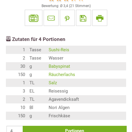
Bewertung: Ø
3,4
(
21
Stimmen)
Zutaten für
4
Portionen
1
Tasse
Sushi-Reis
2
Tasse
Wasser
30
g
Babyspinat
150
g
Räucherlachs
1
TL
Salz
3
EL
Reisessig
2
TL
Agavendicksaft
10
Bl
Nori Algen
150
g
Frischkäse
Portionen