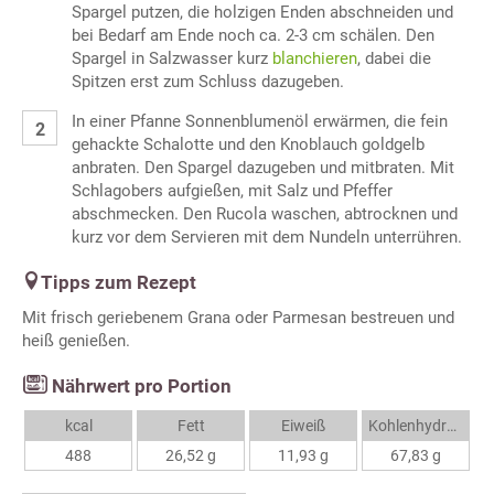
Spargel putzen, die holzigen Enden abschneiden und
bei Bedarf am Ende noch ca. 2-3 cm schälen. Den
Spargel in Salzwasser kurz
blanchieren
, dabei die
Spitzen erst zum Schluss dazugeben.
In einer Pfanne Sonnenblumenöl erwärmen, die fein
gehackte Schalotte und den Knoblauch goldgelb
anbraten. Den Spargel dazugeben und mitbraten. Mit
Schlagobers aufgießen, mit Salz und Pfeffer
abschmecken. Den Rucola waschen, abtrocknen und
kurz vor dem Servieren mit dem Nundeln unterrühren.
Tipps zum Rezept
Mit frisch geriebenem Grana oder Parmesan bestreuen und
heiß genießen.
Nährwert pro Portion
kcal
Fett
Eiweiß
Kohlenhydrate
488
26,52 g
11,93 g
67,83 g