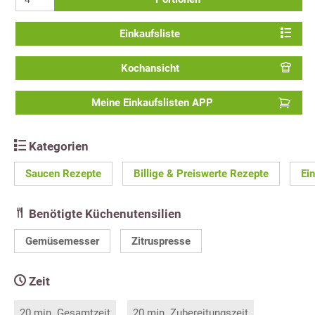
Einkaufsliste
Kochansicht
Meine Einkaufslisten APP
Kategorien
Saucen Rezepte
Billige & Preiswerte Rezepte
Ei
Benötigte Küchenutensilien
Gemüsemesser
Zitruspresse
Zeit
20 min. Gesamtzeit
20 min. Zubereitungszeit