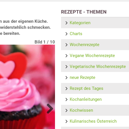
REZEPTE - THEMEN
en aus der eigenen Küche.
Kategorien
unwiderstehlich schmecken.
e bereiten.
Charts
Bild 10 / 10
Bild 1 / 10
Bild 2 / 10
Bild 3 / 10
Bild 4 / 10
Bild 5 / 10
Bild 6 / 10
Bild 7 / 10
Bild 8 / 10
Bild 9 / 10
Wochenrezepte
Vegane Wochenrezepte
Vegetarische Wochenrezepte
neue Rezepte
Rezept des Tages
Kochanleitungen
Kochwissen
Next
Kulinarisches Österreich