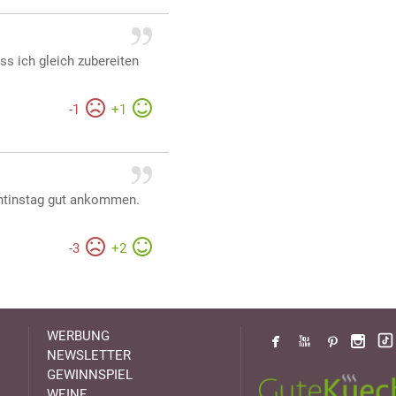
ss ich gleich zubereiten
-
1
+
1
entinstag gut ankommen.
-
3
+
2
WERBUNG
NEWSLETTER
GEWINNSPIEL
WEINE