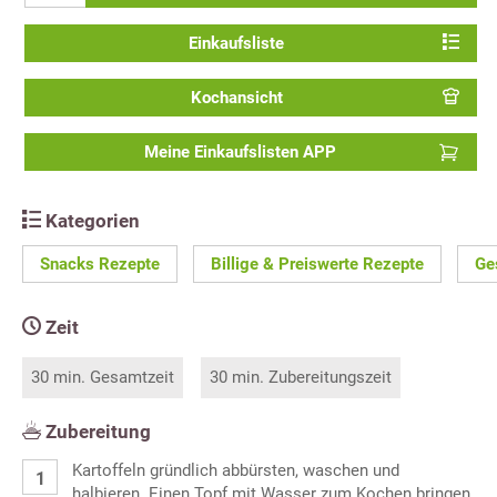
Einkaufsliste
Kochansicht
Meine Einkaufslisten APP
Kategorien
Snacks Rezepte
Billige & Preiswerte Rezepte
Ge
Zeit
30 min. Gesamtzeit
30 min. Zubereitungszeit
Zubereitung
Kartoffeln gründlich abbürsten, waschen und
halbieren. Einen Topf mit Wasser zum Kochen bringen,