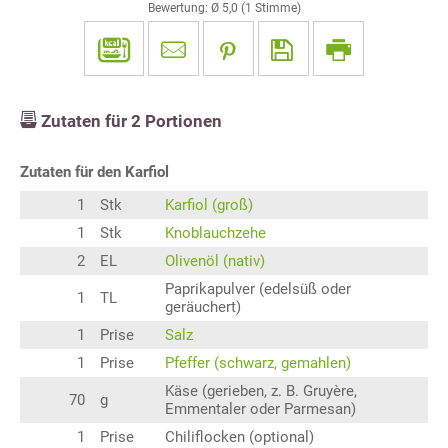
Bewertung: Ø
5,0
(
1
Stimme)
Zutaten für
2
Portionen
Zutaten für den Karfiol
1
Stk
Karfiol (groß)
1
Stk
Knoblauchzehe
2
EL
Olivenöl (nativ)
Paprikapulver (edelsüß oder
1
TL
geräuchert)
1
Prise
Salz
1
Prise
Pfeffer (schwarz, gemahlen)
Käse (gerieben, z. B. Gruyère,
70
g
Emmentaler oder Parmesan)
1
Prise
Chiliflocken (optional)