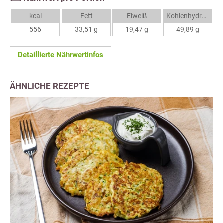
kcal
Fett
Eiweiß
Kohlenhydrate
556
33,51 g
19,47 g
49,89 g
Detaillierte Nährwertinfos
ÄHNLICHE REZEPTE