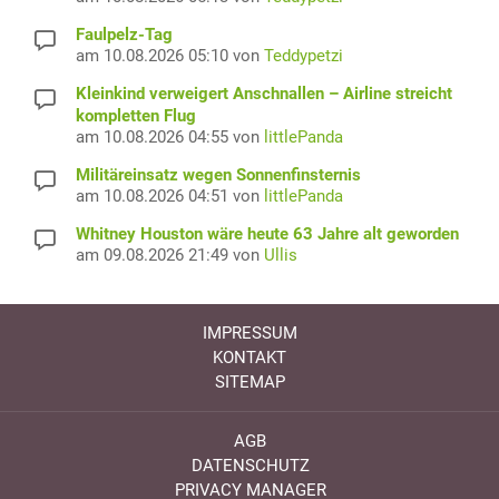
Faulpelz-Tag
am 10.08.2026 05:10 von
Teddypetzi
Kleinkind verweigert Anschnallen – Airline streicht
kompletten Flug
am 10.08.2026 04:55 von
littlePanda
Militäreinsatz wegen Sonnenfinsternis
am 10.08.2026 04:51 von
littlePanda
Whitney Houston wäre heute 63 Jahre alt geworden
am 09.08.2026 21:49 von
Ullis
IMPRESSUM
KONTAKT
SITEMAP
AGB
DATENSCHUTZ
PRIVACY MANAGER