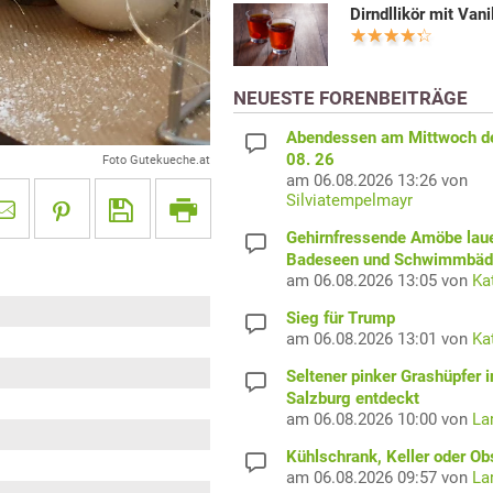
Dirndllikör mit Vani
NEUESTE FORENBEITRÄGE
Abendessen am Mittwoch d
08. 26
Foto Gutekueche.at
am 06.08.2026 13:26 von
Silviatempelmayr
Gehirnfressende Amöbe laue
Badeseen und Schwimmbäd
am 06.08.2026 13:05 von
Ka
Sieg für Trump
am 06.08.2026 13:01 von
Ka
Seltener pinker Grashüpfer i
Salzburg entdeckt
am 06.08.2026 10:00 von
La
Kühlschrank, Keller oder Ob
am 06.08.2026 09:57 von
La