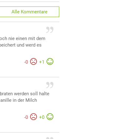
Alle
Kommentare
och nie einen mit dem
peichert und werd es
-
0
+
1
braten werden soll halte
anille in der Milch
-
0
+
0