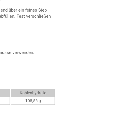
ßend über ein feines Sieb
abfüllen. Fest verschließen
lnüsse verwenden.
Kohlenhydrate
108,56 g