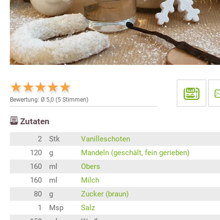
Bewertung: Ø
5,0
(
5
Stimmen)
Zutaten
2
Stk
Vanilleschoten
120
g
Mandeln (geschält, fein gerieben)
160
ml
Obers
160
ml
Milch
80
g
Zucker (braun)
1
Msp
Salz