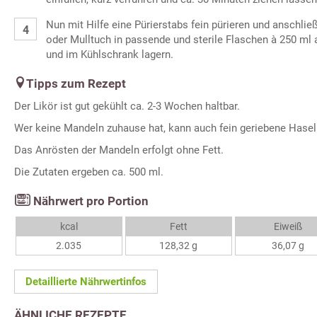
Nun mit Hilfe eine Pürierstabs fein pürieren und anschlie
oder Mulltuch in passende und sterile Flaschen à 250 ml 
und im Kühlschrank lagern.
Tipps zum Rezept
Der Likör ist gut gekühlt ca. 2-3 Wochen haltbar.
Wer keine Mandeln zuhause hat, kann auch fein geriebene Hase
Das Anrösten der Mandeln erfolgt ohne Fett.
Die Zutaten ergeben ca. 500 ml.
Nährwert pro Portion
kcal
Fett
Eiweiß
2.035
128,32 g
36,07 g
Detaillierte Nährwertinfos
ÄHNLICHE REZEPTE