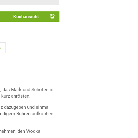
Kochansicht
k
n, das Mark und Schoten in
 kurz anrösten.
lz dazugeben und einmal
tändigem Rühren aufkochen
e nehmen, den Wodka
.