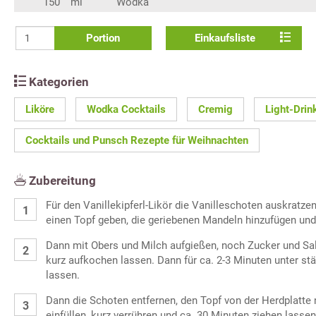
150
ml
Wodka
Portion
Einkaufsliste
Kategorien
Liköre
Wodka Cocktails
Cremig
Light-Drin
Cocktails und Punsch Rezepte für Weihnachten
Zubereitung
Für den Vanillekipferl-Likör die Vanilleschoten auskratze
einen Topf geben, die geriebenen Mandeln hinzufügen und
Dann mit Obers und Milch aufgießen, noch Zucker und Sa
kurz aufkochen lassen. Dann für ca. 2-3 Minuten unter s
lassen.
Dann die Schoten entfernen, den Topf von der Herdplatt
einfüllen, kurz verrühren und ca. 30 Minuten ziehen lassen