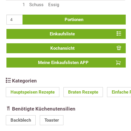
1
Schuss
Essig
Portionen
Einkaufsliste
Kochansicht
Meine Einkaufslisten APP
Kategorien
Hauptspeisen Rezepte
Braten Rezepte
Einfache 
Benötigte Küchenutensilien
Backblech
Toaster