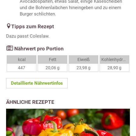
Avocadospalten, etwas Salat, einige Käsescheiben
und die Bohnenlaibchen hineingeben und zu einem
Burger schlichten.
Tipps zum Rezept
Dazu passt Coleslaw.
Nährwert pro Portion
kcal
Fett
Eiweiß
Kohlenhydrate
447
20,06 g
23,98 g
28,90 g
Detaillierte Nährwertinfos
ÄHNLICHE REZEPTE