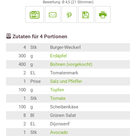
Bewertung: Ø
4,5
(
21
Stimmen)
Zutaten für
4
Portionen
4
Stk
Burger-Weckerl
300
g
Erdäpfel
400
g
Bohnen (vorgekocht)
2
EL
Tomatenmark
1
Prise
Salz und Pfeffer
100
g
Topfen
1
Stk
Tomate
100
g
Scheibenkäse
8
Bl
Grünen Salat
2
EL
Dijonsenf
1
Stk
Avocado