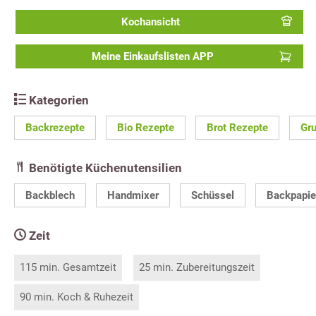
Kochansicht
Meine Einkaufslisten APP
Kategorien
Backrezepte
Bio Rezepte
Brot Rezepte
Gru
Benötigte Küchenutensilien
Backblech
Handmixer
Schüssel
Backpapie
Zeit
115 min. Gesamtzeit
25 min. Zubereitungszeit
90 min. Koch & Ruhezeit