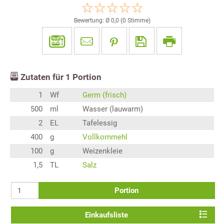
Bewertung: Ø
0,0
(
0
Stimme)
Zutaten für
1
Portion
1
Wf
Germ (frisch)
500
ml
Wasser (lauwarm)
2
EL
Tafelessig
400
g
Vollkornmehl
100
g
Weizenkleie
1,5
TL
Salz
Portion
Einkaufsliste