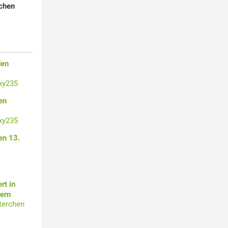
uchen
den
xy235
en
xy235
en 13.
rt in
ern
terchen