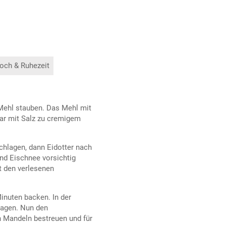
och & Ruhezeit
Mehl stauben. Das Mehl mit
lar mit Salz zu cremigem
chlagen, dann Eidotter nach
d Eischnee vorsichtig
it den verlesenen
inuten backen. In der
lagen. Nun den
 Mandeln bestreuen und für