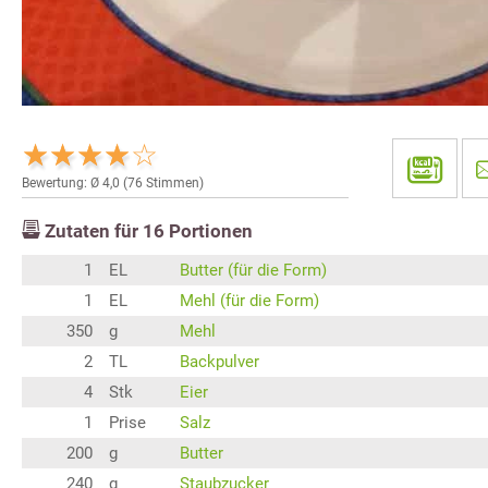
Bewertung: Ø
4,0
(
76
Stimmen)
Zutaten für
16
Portionen
1
EL
Butter (für die Form)
1
EL
Mehl (für die Form)
350
g
Mehl
2
TL
Backpulver
4
Stk
Eier
1
Prise
Salz
200
g
Butter
240
g
Staubzucker