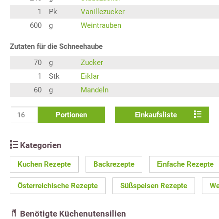
1
Pk
Vanillezucker
600
g
Weintrauben
Zutaten für die Schneehaube
70
g
Zucker
1
Stk
Eiklar
60
g
Mandeln
Portionen
Einkaufsliste
Kategorien
Kuchen Rezepte
Backrezepte
Einfache Rezepte
Österreichische Rezepte
Süßspeisen Rezepte
We
Benötigte Küchenutensilien