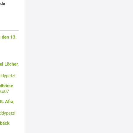
ade
 den 13.
i Löcher,
ddypetzi
ldbörse
su07
t. Afra,
ddypetzi
ebäck