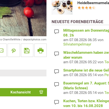
Heidelbeermarmel
NEUESTE FORENBEITRÄGE
Mittagessen am Donnerstag
08. 26
am 07.08.2026 06:35 von
to ChamilleWhite / depositphotos.com
Silviatempelmayr
Wäscheklammern haben zwe
aber warum
am 07.08.2026 05:22 von
Te
Smartphone ist die neue Ge
am 07.08.2026 05:14 von
Pe
Bauernregel am 7. August: S
(Maria Schnee)
Kochansicht
am 07.08.2026 05:14 von
Te
Kuchen, Torten bzw. Kleing
vom 10. bis 16.08.2028