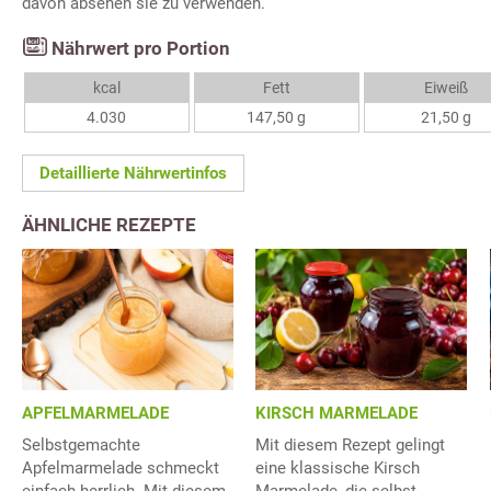
davon absehen sie zu verwenden.
Nährwert pro Portion
kcal
Fett
Eiweiß
4.030
147,50 g
21,50 g
Detaillierte Nährwertinfos
ÄHNLICHE REZEPTE
APFELMARMELADE
KIRSCH MARMELADE
Selbstgemachte
Mit diesem Rezept gelingt
Apfelmarmelade schmeckt
eine klassische Kirsch
einfach herrlich. Mit diesem
Marmelade, die selbst