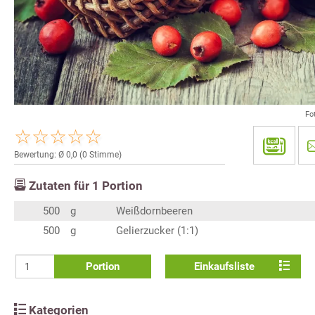
Fo
Bewertung: Ø
0,0
(
0
Stimme)
Zutaten für
1
Portion
500
g
Weißdornbeeren
500
g
Gelierzucker (1:1)
Portion
Einkaufsliste
Kategorien