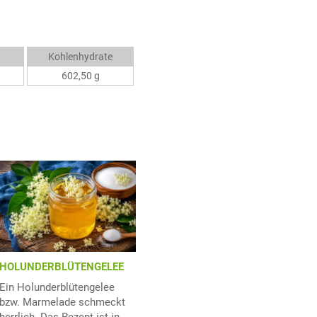
Kohlenhydrate
602,50 g
HOLUNDERBLÜTENGELEE
Ein Holunderblütengelee
bzw. Marmelade schmeckt
herrlich. Das Rezept ist in