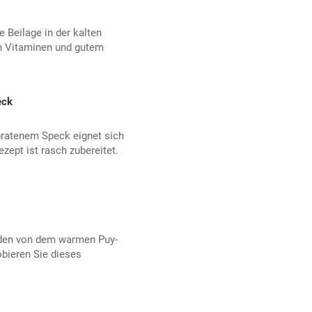
e Beilage in der kalten
en Vitaminen und gutem
eck
bratenem Speck eignet sich
Rezept ist rasch zubereitet.
rden von dem warmen Puy-
obieren Sie dieses