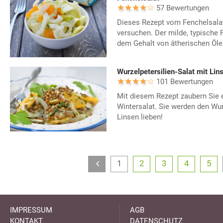
57 Bewertungen
Dieses Rezept vom Fenchelsalat
versuchen. Der milde, typische
dem Gehalt von ätherischen Öle
Wurzelpetersilien-Salat mit Lin
101 Bewertungen
Mit diesem Rezept zaubern Sie
Wintersalat. Sie werden den Wur
Linsen lieben!
1
2
3
4
5
IMPRESSUM
AGB
KONTAKT
DATENSCHUTZ