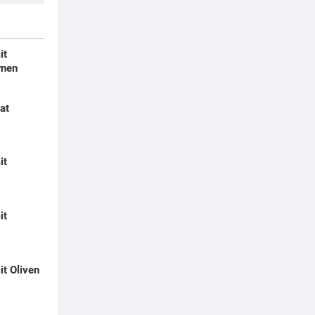
it
rnen
at
it
it
it Oliven