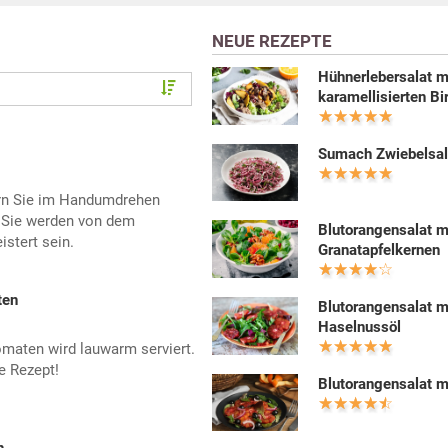
NEUE REZEPTE
Hühnerlebersalat m
karamellisierten Bi
Sumach Zwiebelsal
ern Sie im Handumdrehen
 Sie werden von dem
Blutorangensalat m
istert sein.
Granatapfelkernen
ten
Blutorangensalat m
Haselnussöl
omaten wird lauwarm serviert.
e Rezept!
Blutorangensalat m