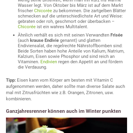
Wasser legt. Von Oktober bis März ist auf dem Markt
frischer
Chicorée
zu bekommen. Die zartgelben Blätter
schmecken auf die unterschiedlichste Art und Weise:
gebraten oder roh, geschmort oder überbacken –
Chicorée
ist ein wahres Multitalent.
Ähnlich verhält es sich mit seinen Verwandten
Frisée
(auch
krause Endivie
genannt) und glatten
Endiviensalat, die regelrechte Nährstoffbomben sind:
Beide Sorten haben hohe Anteile von Kalium, Natrium,
Kalzium, Eisen sowie Phosphor und sind reich an
Vitaminen.
Endivien
regen den Appetit an und fördern
die Verdauung.
Tipp:
Eisen kann vom Körper am besten mit Vitamin C
aufgenommen werden, daher sollte man diverse Salate auch
mal mit Zitrusfrüchten wie z.B. Orangen, Zitronen, usw.
kombinieren.
Ganzjahresrenner können auch im Winter punkten