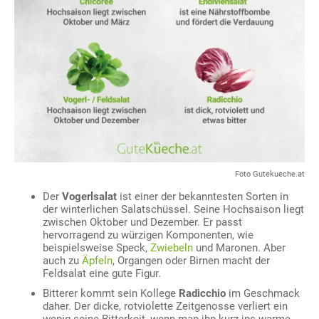
Foto Gutekueche.at
Der
Vogerlsalat
ist einer der bekanntesten Sorten in
der winterlichen Salatschüssel. Seine Hochsaison liegt
zwischen Oktober und Dezember. Er passt
hervorragend zu würzigen Komponenten, wie
beispielsweise Speck,
Zwiebeln
und Maronen. Aber
auch zu
Äpfeln
, Organgen oder Birnen macht der
Feldsalat eine gute Figur.
Bitterer kommt sein Kollege
Radicchio
im Geschmack
daher. Der dicke, rotviolette Zeitgenosse verliert ein
wenig seine Bitterkeit, wenn man ihn kurz ins warme