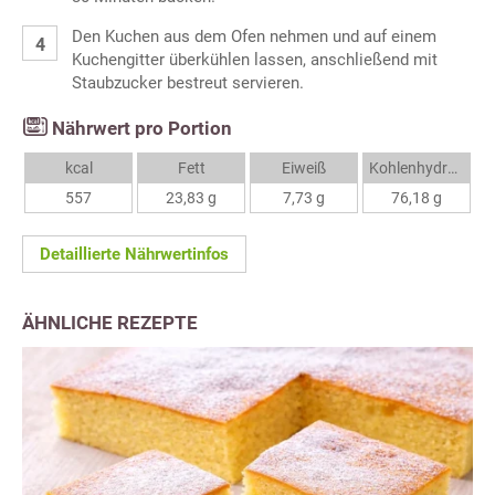
Den Kuchen aus dem Ofen nehmen und auf einem
Kuchengitter überkühlen lassen, anschließend mit
Staubzucker bestreut servieren.
Nährwert pro Portion
kcal
Fett
Eiweiß
Kohlenhydrate
557
23,83 g
7,73 g
76,18 g
Detaillierte Nährwertinfos
ÄHNLICHE REZEPTE