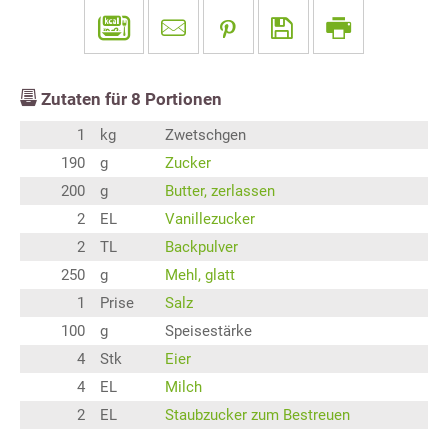
Zutaten für
8
Portionen
1
kg
Zwetschgen
190
g
Zucker
200
g
Butter, zerlassen
2
EL
Vanillezucker
2
TL
Backpulver
250
g
Mehl, glatt
1
Prise
Salz
100
g
Speisestärke
4
Stk
Eier
4
EL
Milch
2
EL
Staubzucker zum Bestreuen