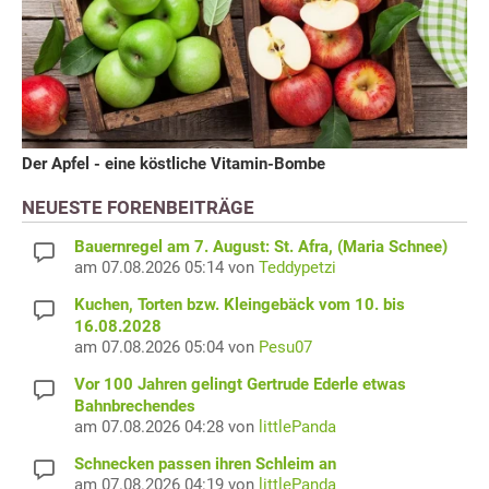
Der Apfel - eine köstliche Vitamin-Bombe
NEUESTE FORENBEITRÄGE
Bauernregel am 7. August: St. Afra, (Maria Schnee)
am 07.08.2026 05:14 von
Teddypetzi
Kuchen, Torten bzw. Kleingebäck vom 10. bis
16.08.2028
am 07.08.2026 05:04 von
Pesu07
Vor 100 Jahren gelingt Gertrude Ederle etwas
Bahnbrechendes
am 07.08.2026 04:28 von
littlePanda
Schnecken passen ihren Schleim an
am 07.08.2026 04:19 von
littlePanda